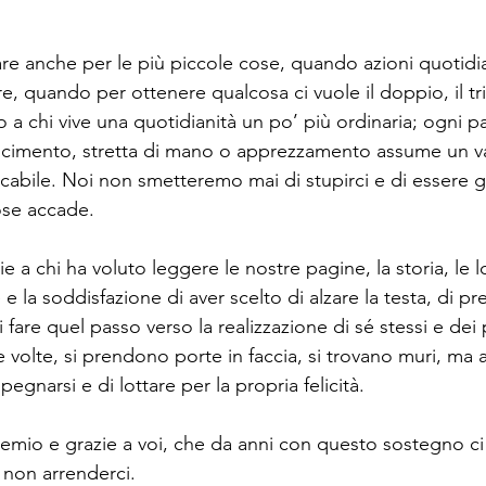
re anche per le più piccole cose, quando azioni quotidi
e, quando per ottenere qualcosa ci vuole il doppio, il tri
 a chi vive una quotidianità un po’ più ordinaria; ogni p
scimento, stretta di mano o apprezzamento assume un v
ficabile. Noi non smetteremo mai di stupirci e di essere gr
ose accade.
 a chi ha voluto leggere le nostre pagine, la storia, le lo
e la soddisfazione di aver scelto di alzare la testa, di pr
i fare quel passo verso la realizzazione di sé stessi e dei 
 volte, si prendono porte in faccia, si trovano muri, ma al
egnarsi e di lottare per la propria felicità.
emio e grazie a voi, che da anni con questo sostegno ci 
i non arrenderci.