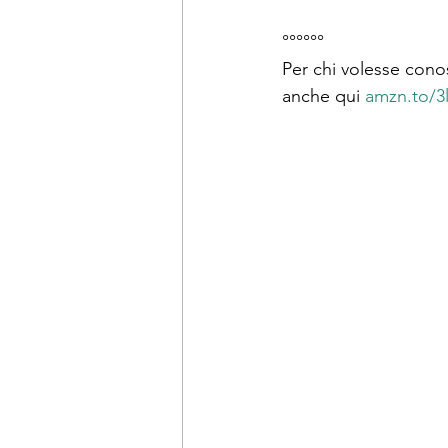
°°°°°°
Per chi volesse conosce
anche qui 
amzn.to/3