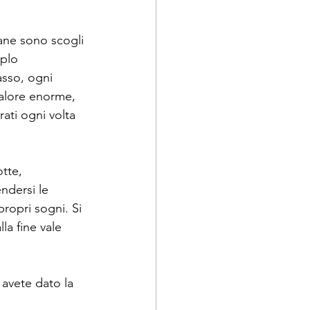
ane sono scogli 
plo 
asso, ogni 
alore enorme, 
ati ogni volta 
tte, 
endersi le 
propri sogni. Si 
la fine vale 
avete dato la 