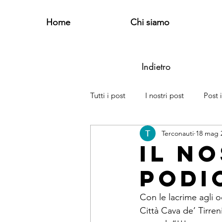
Home
Chi siamo
Indietro
Tutti i post
I nostri post
Post 
Terconauti
18 mag 
Il n
podi
Con le lacrime agli o
Città Cava de’ Tirren