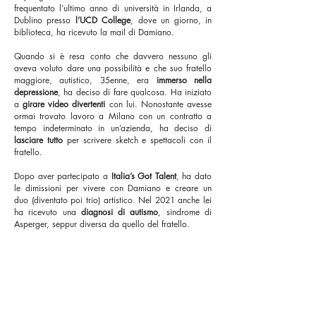
frequentato l’ultimo anno di università in Irlanda, a
Dublino presso
l’UCD College
, dove un giorno, in
biblioteca, ha ricevuto la mail di Damiano.
Quando si è resa conto che davvero nessuno gli
aveva voluto dare una possibilità e che suo fratello
maggiore, autistico, 35enne, era
immerso nella
depressione
, ha deciso di fare qualcosa. Ha iniziato
a
girare video divertenti
con lui. Nonostante avesse
ormai trovato lavoro a Milano con un contratto a
tempo indeterminato in un’azienda, ha deciso di
lasciare tutto
per scrivere sketch e spettacoli con il
fratello.
Dopo aver partecipato a
Italia’s Got Talent
, ha dato
le dimissioni per vivere con Damiano e creare un
duo (diventato poi trio) artistico. Nel 2021 anche lei
ha ricevuto una
diagnosi di autismo
, sindrome di
Asperger, seppur diversa da quello del fratello.