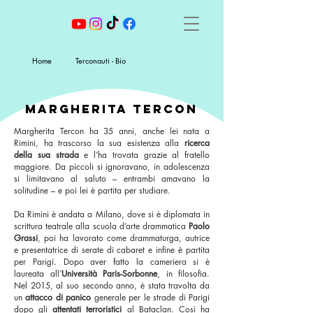
Home
Terconauti - Bio
Margherita tercon
Margherita Tercon ha 35 anni, anche lei nata a
Rimini, ha trascorso la sua esistenza alla
ricerca
della sua strada
e l’ha trovata grazie al fratello
maggiore. Da piccoli si ignoravano, in adolescenza
si limitavano al saluto – entrambi amavano la
solitudine – e poi lei è partita per studiare.
Da Rimini è andata a Milano, dove si è diplomata in
scrittura teatrale alla scuola d’arte drammatica
Paolo
Grassi
, poi ha lavorato come drammaturga, autrice
e presentatrice di serate di cabaret e infine è partita
per Parigi. Dopo aver fatto la cameriera si è
laureata all’
Università Paris-Sorbonne
, in filosofia.
Nel 2015, al suo secondo anno, è stata travolta da
un
attacco di panico
generale per le strade di Parigi
dopo gli
attentati terroristici
al Bataclan. Così ha