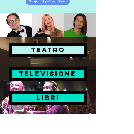
Scopri di più su di noi
Teatro
televisione
libri
cinema