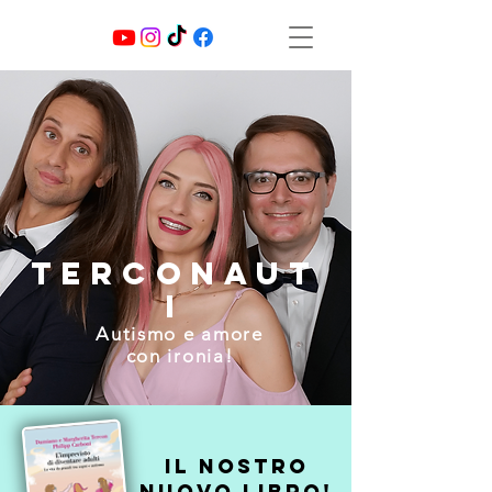
tERCONAUT
I
Autismo e amore
con ironia!
Il nostro
nuovo libro!